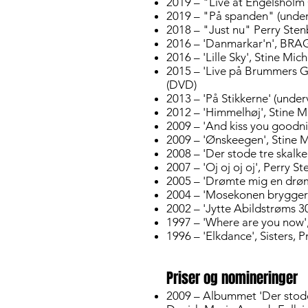
2019 – "Live at Engelsholm
2019 – "På spanden" (under
2018 – "Just nu" Perry Ste
2016 – 'Danmarkar'n', BRA
2016 – 'Lille Sky', Stine Mic
2015 – 'Live på Brummers 
(DVD)
2013 – 'På Stikkerne' (unde
2012 – 'Himmelhøj', Stine Mi
2009 – 'And kiss you goodnig
2009 – 'Ønskeegen', Stine M
2008 – 'Der stode tre skalke
2007 – 'Oj oj oj oj', Perry St
2005 – 'Drømte mig en drøm
2004 – 'Mosekonen brygger',
2002 – 'Jytte Abildstrøms 3
1997 – 'Where are you now', 
1996 – 'Elkdance', Sisters, P
Priser og nomineringer
2009 – Albummet 'Der stode