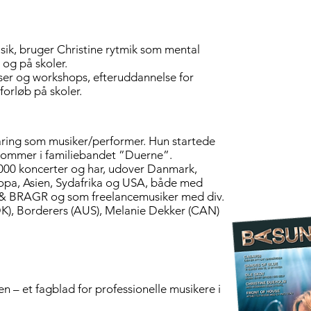
usik, bruger Christine rytmik som mental
 og på skoler.
ser og workshops, efteruddannelse for
orløb på skoler.
aring som musiker/performer. Hun startede
trommer i familiebandet ”Duerne”.
1.000 koncerter og har, udover Danmark,
ropa, Asien, Sydafrika og USA, både med
d & BRAGR og som freelancemusiker med div.
(DK), Borderers (AUS), Melanie Dekker (CAN)
en – et fagblad for professionelle musikere i