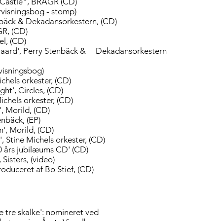
 Castle", BRAGR (CD)
visningsbog - stomp)
nbäck & Dekadansorkestern, (CD)
GR, (CD)
hel, (CD)
Gaard', Perry Stenbäck & Dekadansorkestern
rvisningsbog)
chels orkester, (CD)
ht', Circles, (CD)
ichels orkester, (CD)
', Morild, (CD)
enbäck, (EP)
', Morild, (CD)
 Stine Michels orkester, (CD)
0 års jubilæums CD' (CD)
Sisters, (video)
roduceret af Bo Stief, (CD)
 tre skalke': nomineret ved