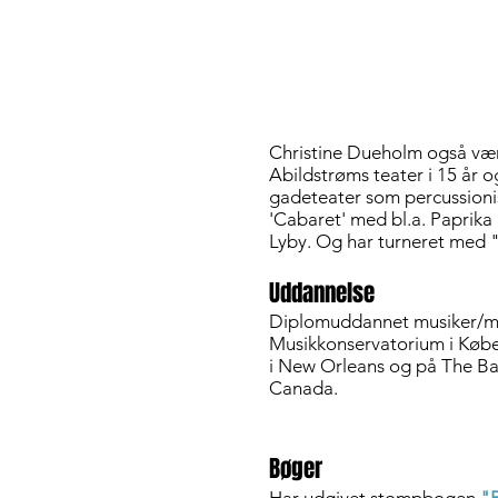
Christine Dueholm også være
Abildstrøms teater i 15 år 
gadeteater som percussionis
'Cabaret' med bl.a. Paprika
Lyby. Og har turneret med "s
Uddannelse
Diplomuddannet musiker/mu
Musikkonservatorium i Køb
i New Orleans og på The Ban
Canada.
Bøger