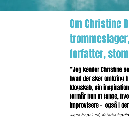
Om Christine 
trommeslager,
forfatter, sto
”Jeg kender Christine s
hvad der sker omkring h
klogskab, sin inspiratio
formår hun at fange, hvo
improvisere - også i den
Signe Hegelund, Retorisk fagdid