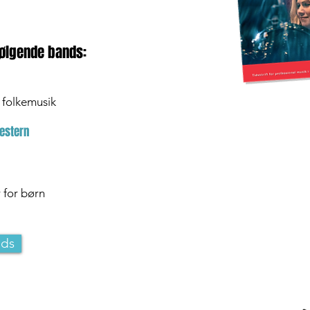
følgende bands:
 folkemusik
estern
 for børn
nds