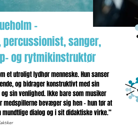
Dueholm –
 percussionist, sanger,
mp- og rytmikinstruktør
om et utroligt lydhør menneske. Hun sanser
ende, og bidrager konstruktivt med sin
n og sin venlighed. Ikke bare som musiker
r medspillerne bevæger sig hen – hun tør at
 mundtlige dialog og i sit didaktiske virke.”
aktiker