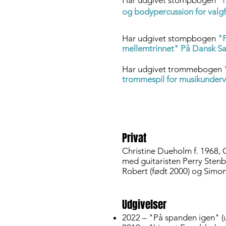
Har udgivet stompbogen
"
og bodypercussion for valg
Har udgivet stompbogen
"
mellemtrinnet" På Dansk S
Har udgivet trommebogen
trommespil for musikunderv
Privat
Christine Dueholm f. 1968, G
med
guitaristen Perry Stenb
Robert (født 2000) og Simon
Udgivelser
2022 – "På spanden igen"
(