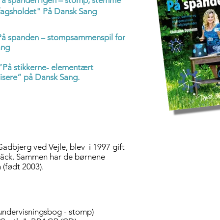
På spanden
igen
– stomp, stemme
fagsholdet" På Dansk Sang
På spanden – stompsammenspil for
ang
”På stikkerne- elementært
isere” på Dansk Sang.
adbjerg ved Vejle, blev i 1997 gift
äck.
Sammen har de børnene
 (født 2003).
undervisningsbog - stomp)