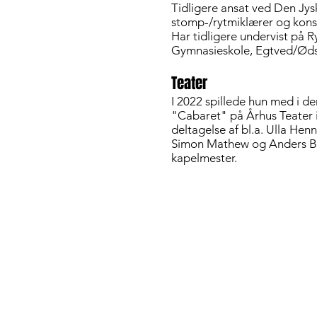
Tidligere ansat ved Den Jy
stomp-/rytmiklærer og kons
Har tidligere undervist på R
Gymnasieskole, Egtved/Ødst
Teater
I 2022 spillede hun med i d
"Cabaret" på Århus Teater 
deltagelse af bl.a. Ulla Hen
Simon Mathew og Anders 
kapelmester.