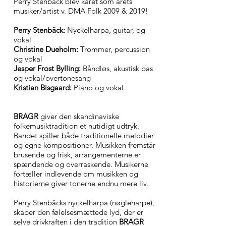
Perry Stenbäck blev kåret som årets
musiker/artist v. DMA Folk 2009 & 2019!
Perry Stenbäck:
Nyckelharpa, guitar, og
vokal
Christine Dueholm:
Trommer, percussion
og vokal
Jesper Frost Bylling:
Båndløs, akustisk bas
og vokal/overtonesang
Kristian Bisgaard:
Piano og vokal
BRAGR
giver den skandinaviske
folkemusiktradition et nutidigt udtryk.
Bandet spiller både traditionelle melodier
og egne kompositioner. Musikken fremstår
brusende og frisk, arrangementerne er
spændende og overraskende. Musikerne
fortæller indlevende om musikken og
historierne giver tonerne endnu mere liv.
Perry Stenbäcks nyckelharpa (nøgleharpe),
skaber den følelsesmættede lyd, der er
selve drivkraften i den tradition
BRAGR