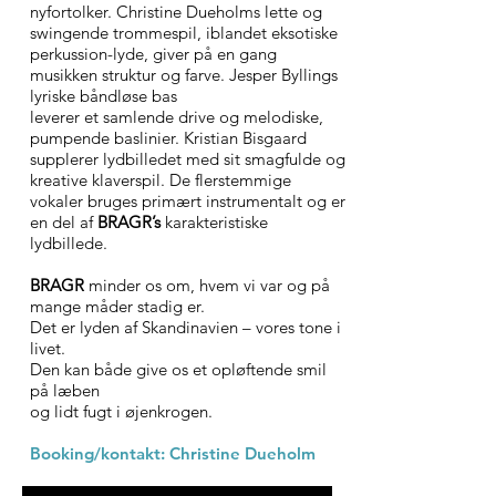
nyfortolker. Christine Dueholms lette og
swingende trommespil, iblandet eksotiske
perkussion-lyde, giver på en gang
musikken struktur og farve. Jesper Byllings
lyriske båndløse bas
leverer et samlende drive og melodiske,
pumpende baslinier. Kristian Bisgaard
supplerer lydbilledet med sit smagfulde og
kreative klaverspil. De flerstemmige
vokaler bruges primært instrumentalt og er
en del af
BRAGR’s
karakteristiske
lydbillede.
BRAGR
minder os om, hvem vi var og på
mange måder stadig er.
Det er lyden af Skandinavien – vores tone i
livet.
Den kan både give os et opløftende smil
på læben
og lidt fugt i øjenkrogen.​​
Booking/kontakt: Christine Dueholm
​UDGIVELSER: