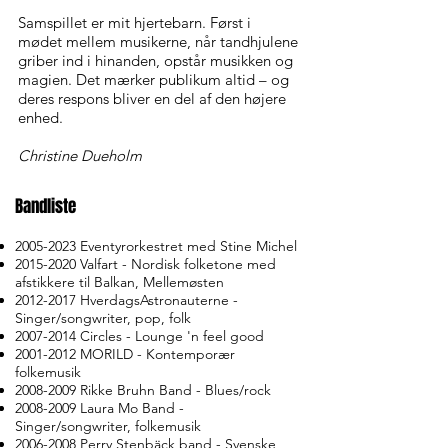
Samspillet er mit hjertebarn. Først i
mødet mellem musikerne, når tandhjulene
griber ind i hinanden, opstår musikken og
magien. Det mærker publikum altid – og
deres respons bliver en del af den højere
enhed.
Christine Dueholm
Bandliste
2005-2023
Eventyrorkestret med Stine Michel
2015-2020
Valfart - Nordisk folketone med
afstikkere til Balkan, Mellemøsten
2012-2017
HverdagsAstronauterne
-
Singer/songwriter, pop, folk
2007-2014
Circles - Lounge 'n feel good
2001-2012
MORILD - Kontemporær
folkemusik
2008-2009
Rikke Bruhn Band - Blues/rock
2008-2009
Laura Mo Band -
Singer/songwriter, folkemusik
2006-2008
Perry Stenbäck band - Svenske