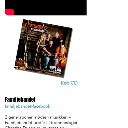
Køb CD
Familjebandet
familjebandet-facebook
2 generationer mødes i musikken –
Familjebandet består af trommeslager
Christine Dueholm, guitarist og