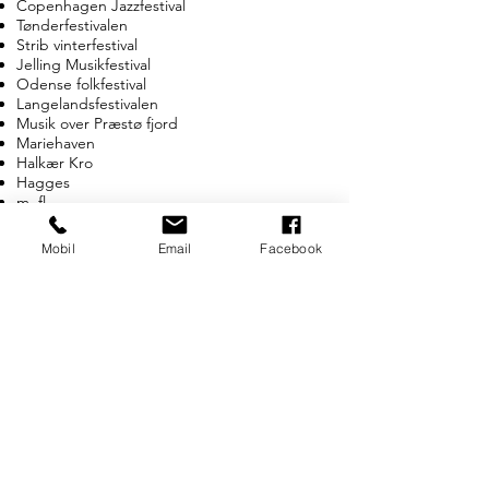
Copenhagen Jazzfestival
Tønderfestivalen
Strib vinterfestival
Jelling Musikfestival
Odense folkfestival
Langelandsfestivalen
Musik over Præstø fjord
Mariehaven
Halkær Kro
Hagges
m. fl.
Christine har nydt at spille
Mobil
Email
Facebook
sammen med bl.a.
Allan Rodgers
Anne Dueholm
Anne Dorte Michelsen
Anne Linnet
Anne Primdal Jensen
Anders Gårdmand
Anders Larson
Anders Mikkelsen
Anders Singh Vesterdahl
Aviaja Lumholt
Bjarne Slipsager